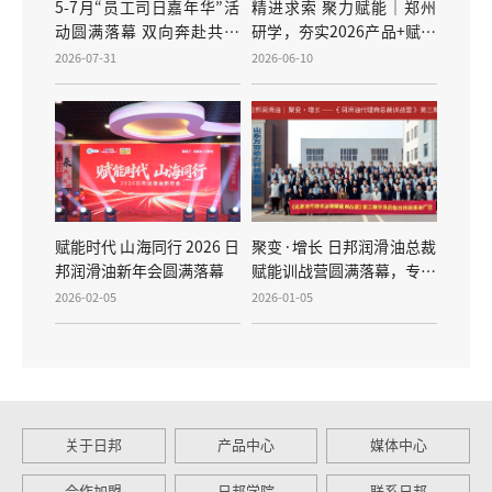
5-7月“员工司日嘉年华”活
精进求索 聚力赋能｜郑州
动圆满落幕 双向奔赴共筑
研学，夯实2026产品+赋能
成长
+陪跑战略
2026-07-31
2026-06-10
赋能时代 山海同行 2026 日
聚变·增长 日邦润滑油总裁
邦润滑油新年会圆满落幕
赋能训战营圆满落幕，专家
陪跑助力伙伴共赢
2026-02-05
2026-01-05
关于日邦
产品中心
媒体中心
合作加盟
日邦学院
联系日邦