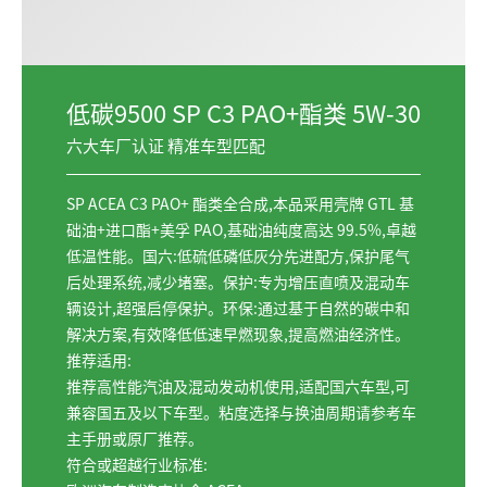
低碳9500 SP C3 PAO+酯类 5W-30
六大车厂认证 精准车型匹配
SP ACEA C3 PAO+ 酯类全合成,本品采用壳牌 GTL 基
础油+进口酯+美孚 PAO,基础油纯度高达 99.5%,卓越
低温性能。国六:低硫低磷低灰分先进配方,保护尾气
后处理系统,减少堵塞。保护:专为增压直喷及混动车
辆设计,超强启停保护。环保:通过基于自然的碳中和
解决方案,有效降低低速早燃现象,提高燃油经济性。
推荐适用:
推荐高性能汽油及混动发动机使用,
适配
国六车型,可
兼容国五及以下车型。粘度选择与换油周期请参考车
主手册或原厂推荐。
符合或超越行业标准: