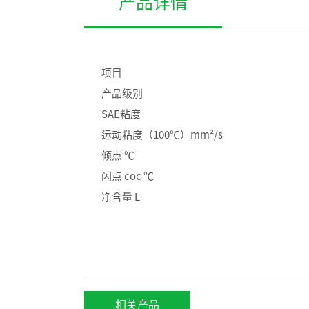
产品详情
项目
产品级别
SAE粘度
运动粘度（100℃）mm²/s
倾点 ℃
闪点 coc ℃
净含量 L
相关产品