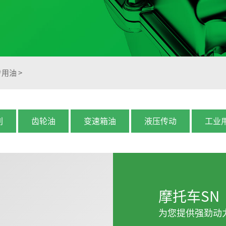
专用油
>
列
齿轮油
变速箱油
液压传动
工业
摩托车SN
为您提供强劲动