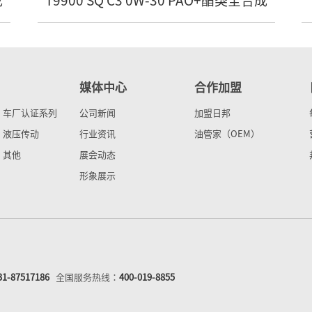
成
T9900 SQ C3 0W-30 PAO+酯类全合成
媒体中心
合作加盟
车厂认证系列
公司新闻
加盟日邦
液压传动
行业资讯
油管家（OEM）
其他
展会动态
形象展示
31-87517186
全国服务热线：
400-019-8855