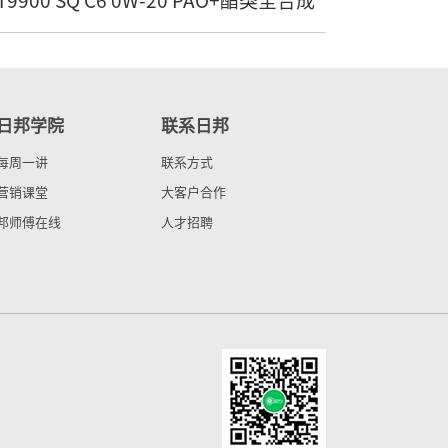
T9900 SQ C6 0W-20 PAO+酯类全合成
日邦学院
联系日邦
每周一讲
联系方式
营销课堂
大客户合作
邦师傅在线
人才招聘