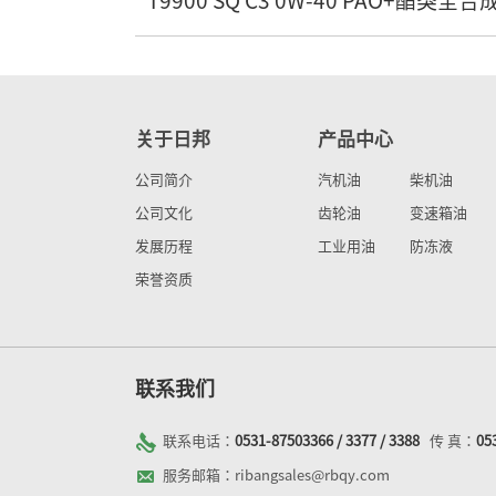
T9900 SQ C3 0W-40 PAO+酯类全合
关于日邦
产品中心
公司简介
汽机油
柴机油
公司文化
齿轮油
变速箱油
发展历程
工业用油
防冻液
荣誉资质
联系我们
联系电话：
0531-87503366 / 3377 / 3388
传 真：
05
服务邮箱：ribangsales@rbqy.com